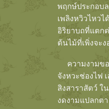
พฤกษ์ประกอบล
เพลิงหวิวไหวได
อิริยาบถที่แตก
ต้นไม้ที่เพิ่งจ
ความงามของลาย
จังหวะช่องไฟ 
สิงสาราสัตว์ ใ
งดงามแปลกตา ผ