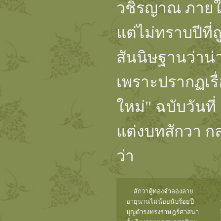
วชิรญาณ ภายใ
แต่ไม่ทราบปีที
สันนิษฐานว่าน
เพราะปรากฏเรื่อ
ใหม่" ฉบับวันที
แต่งบทสักวา กล่
ว่า
สักวาตู้ทองจำลองลาย
อายุนานไม่น้อยนับร้อยปี
บุญดำรงทรงราษฎร์ศาสนา