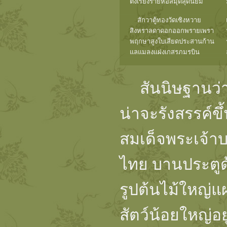
ตั้งเรียงรายหอสมุดสุดนิยม
สักวาตู้ทองวัดเซิงหวาย
สิงหราลดาดอกออกพรายเพรา
พฤกษาสูงใบเสียดประสานก้าน
แลแมลงแฝงเกสรภมรบิน
สันนิษฐานว่าล
น่าจะรังสรรค์ข
สมเด็จพระเจ้าบ
ไทย บานประตูด
รูปต้นไม้ใหญ่แ
สัตว์น้อยใหญ่อ