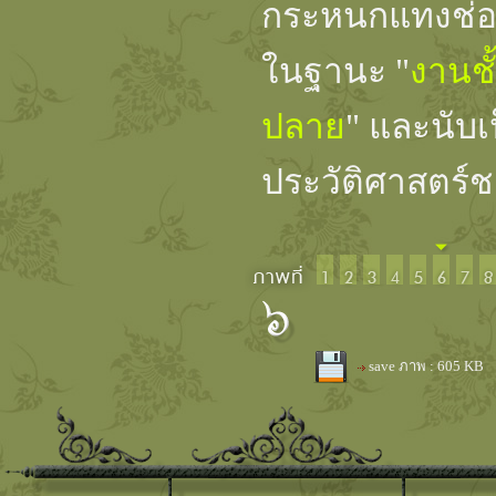
กระหนกแทงช่อง
ในฐานะ "
งานช
ปลาย
" และนับเ
ประวัติศาสตร์
save ภาพ : 605 KB