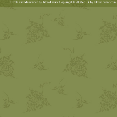
Create and Maintained by
JitdraThanee
Copyright © 2008-2014 by JitdraThanee.com, 