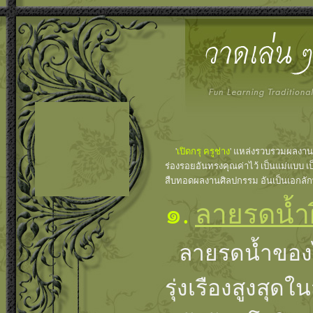
'
เปิดกรุ ครูช่าง
' แหล่งรวบรวมผลงาน
ร่องรอยอันทรงคุณค่าไว้ เป็นแม่แบบ เป
สืบทอดผลงานศิลปกรรม อันเป็นเอกลั
๑.
ลายรดน้ำฝ
ลายรดน้ำของไ
รุ่งเรืองสูงสุ