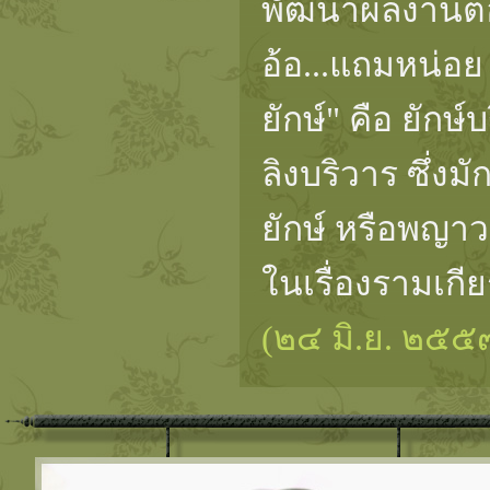
พัฒนาผลงานต
อ้อ...แถมหน่อย
ยักษ์" คือ ยักษ
ลิงบริวาร ซึ่ง
ยักษ์ หรือพญาว
ในเรื่องรามเกีย
(๒๔ มิ.ย. ๒๕๕