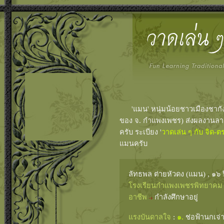
'แมน' หนุ่มน้อยชาวเมืองชากังราว
ของ จ. กำแพงเพชร) ส่งผลงานลา
ครับ ระเบียง '
วาดเล่น ๆ กับ จิด-ต
แมนครับ
ลัทธพล ต่ายหัวดง (แมน) , ๑๖ 
โรงเรียนกำแพงเพชรพิทยาค
อาชีพ
กำลังศึกษาอยู่
แรงบันดาลใจ
:
๑.
ช่อฟ้านกเจ่