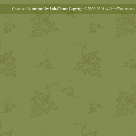
Create and Maintained by
JitdraThanee
Copyright © 2008-2014 by JitdraThanee.com, 