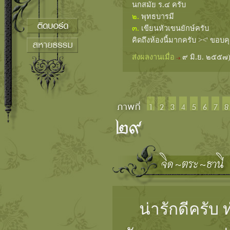
นกสมัย ร.๔ ครับ
๒.
พุทธบารมี
๓.
เขียนหัวเขนยักษ์ครับ
คิดถึงห้องนี้มากครับ ><' ขอ
ส่งผลงานเมื่อ
๙ มิ.ย. ๒๕๕๗
น่ารักดีครับ 