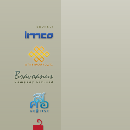
s p o n s o r