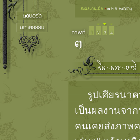
ส่งผลงานเมื่อ
๓ พ.ย. ๒๕๕๖)
รูปเศียรนาคนี้
เป็นผลงานจากห
คนเคยส่งภาพคล้