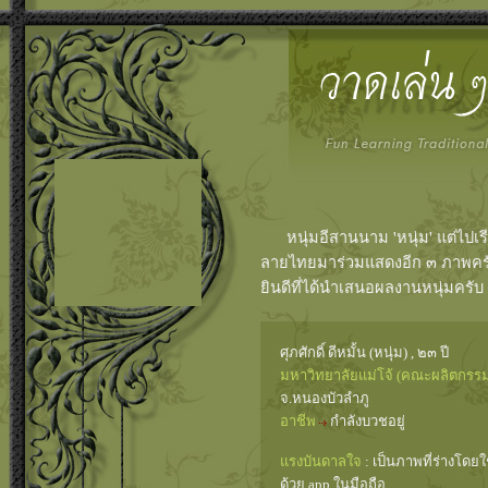
หนุ่มอีสานนาม 'หนุ่ม' แต่ไปเรี
ลายไทยมาร่วมแสดงอีก ๓ ภาพครับ
ยินดีที่ได้นำเสนอผลงานหนุ่มครับ
ศุภศักดิ์ ดีหมั้น (หนุ่ม) , ๒๓ ปี
มหาวิทยาลัยแม่โจ้ (คณะผลิตกรร
จ.หนองบัวลำภู
อาชีพ
กำลังบวชอยู่
แรงบันดาลใจ
: เป็นภาพที่ร่างโดย
ด้วย app ในมือถือ