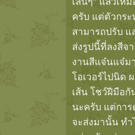
เล่นๆ" แล้วเหม
ครับ แต่ตัวกร
สามารถปรับ แล
ส่งรูปนี้ที่ลงส
งานสีแจ๋นแจ๋ม
โอเวอร์ไปนิด 
เส้น โชว์ฝีมือ
นะครับ แต่การ
จะส่งมานั้น ท