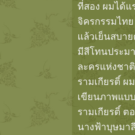
ที่สอง ผมได้
จิครกรรมไทย ที
แล้วเย็นสบาย
มีสีโทนประมา
ละครแห่งชาติม
รามเกียรติ์ ผ
เขียนภาพแบบน
รามเกียรติ์ ต
นางฟ้าบุษมาลี