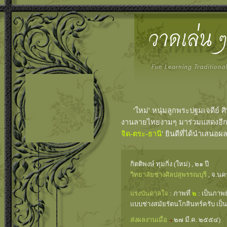
'ใหม่' หนุ่มลูกพระปฐมเจดีย์ ศิษ
งานลายไทยงามๆ มาร่วมแสดงอีก 
จิด-ตระ-ธานี
' ยินดีที่ได้นำเสนอ
กิตติพงษ์ ทุมกิ่ง (ใหม่) , ๒๑ ปี
วิทยาลัยช่างศิลปสุพรรณบุรี
, จ.น
แรงบันดาลใจ
: ภาพที่
๒
: เป็นภาพ
เเบบช่างสมัยรัตนโกสินทร์ครับ เป
ส่งผลงานเมื่อ
๒๗ มี.ค. ๒๕๕๔)