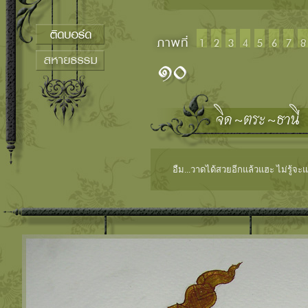
อืม...วาดได้สวยอีกแล้วแฮะ ไม่รู้จะ